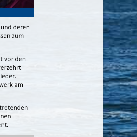
r und deren
Essen zum
t vor den
verzehrt
ieder.
rwerk am
rtretenden
enen
nt.