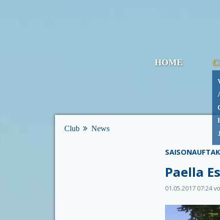
Navigation
HOME
C
überspringen
Club
News
SAISONAUFTA
Paella E
01.05.2017 07:24
vo