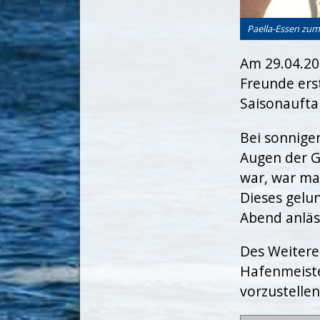
Paella-Essen zum
Am 29.04.20
Freunde ers
Saisonauftak
Bei sonnige
Augen der G
war, war man
Dieses gelu
Abend anläs
Des Weitere
Hafenmeiste
vorzustelle