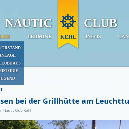
NAUTIC
CLUB
KEHL
LUB
TERMINE
INFOS
TA
VORSTAND
ANLAGE
CLUBHAUS
HISTORIE
JUGEND
KT
ssen bei der Grillhütte am Leuchtt
n Nautic Club Kehl