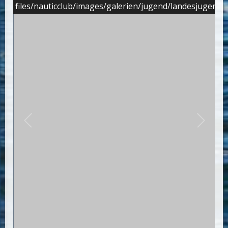
files/nauticclub/images/galerien/jugend/landesjugend